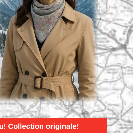
! Collection originale
!